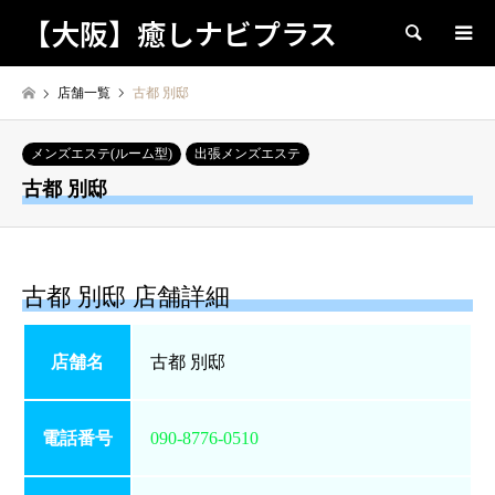
【大阪】癒しナビプラス
検索
店舗一覧
古都 別邸
メンズエステ(ルーム型)
出張メンズエステ
古都 別邸
古都 別邸 店舗詳細
店舗名
古都 別邸
電話番号
090-8776-0510